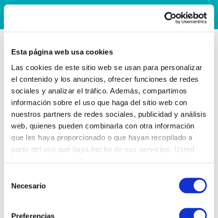
Esta página web usa cookies
Las cookies de este sitio web se usan para personalizar
el contenido y los anuncios, ofrecer funciones de redes
sociales y analizar el tráfico. Además, compartimos
información sobre el uso que haga del sitio web con
nuestros partners de redes sociales, publicidad y análisis
web, quienes pueden combinarla con otra información
que les haya proporcionado o que hayan recopilado a
partir del uso que haya hecho de sus servicios. Usted
acepta nuestras cookies si continúa utilizando nuestro
sitio web.
Selección
Necesario
de
consentimiento
Preferencias