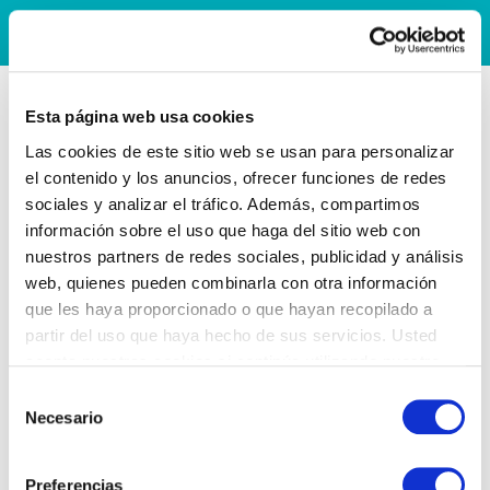
Esta página web usa cookies
Las cookies de este sitio web se usan para personalizar
el contenido y los anuncios, ofrecer funciones de redes
sociales y analizar el tráfico. Además, compartimos
información sobre el uso que haga del sitio web con
nuestros partners de redes sociales, publicidad y análisis
web, quienes pueden combinarla con otra información
que les haya proporcionado o que hayan recopilado a
partir del uso que haya hecho de sus servicios. Usted
acepta nuestras cookies si continúa utilizando nuestro
sitio web.
Selección
Necesario
de
consentimiento
Preferencias