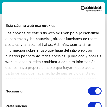
Esta página web usa cookies
Las cookies de este sitio web se usan para personalizar
el contenido y los anuncios, ofrecer funciones de redes
sociales y analizar el tráfico. Además, compartimos
información sobre el uso que haga del sitio web con
nuestros partners de redes sociales, publicidad y análisis
web, quienes pueden combinarla con otra información
que les haya proporcionado o que hayan recopilado a
partir del uso que haya hecho de sus servicios. Usted
acepta nuestras cookies si continúa utilizando nuestro
sitio web.
Selección
Necesario
de
consentimiento
Preferencias