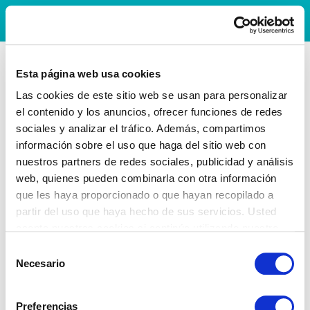
Esta página web usa cookies
Las cookies de este sitio web se usan para personalizar
el contenido y los anuncios, ofrecer funciones de redes
sociales y analizar el tráfico. Además, compartimos
información sobre el uso que haga del sitio web con
nuestros partners de redes sociales, publicidad y análisis
web, quienes pueden combinarla con otra información
que les haya proporcionado o que hayan recopilado a
partir del uso que haya hecho de sus servicios. Usted
acepta nuestras cookies si continúa utilizando nuestro
sitio web.
Selección
Necesario
de
consentimiento
Preferencias