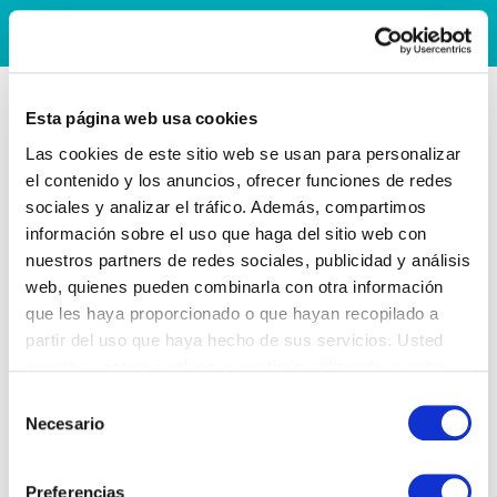
Esta página web usa cookies
Las cookies de este sitio web se usan para personalizar
el contenido y los anuncios, ofrecer funciones de redes
sociales y analizar el tráfico. Además, compartimos
información sobre el uso que haga del sitio web con
nuestros partners de redes sociales, publicidad y análisis
web, quienes pueden combinarla con otra información
que les haya proporcionado o que hayan recopilado a
partir del uso que haya hecho de sus servicios. Usted
acepta nuestras cookies si continúa utilizando nuestro
sitio web.
Selección
Necesario
de
consentimiento
Preferencias