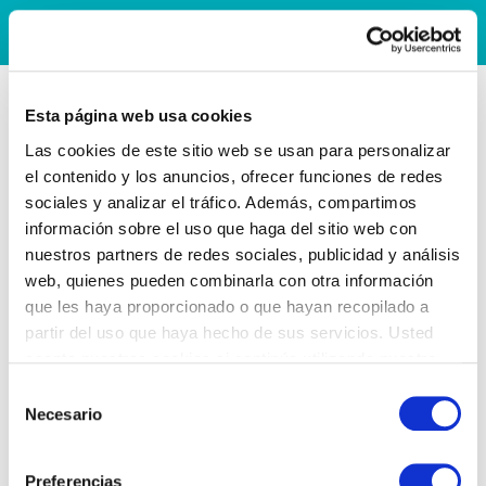
Esta página web usa cookies
Las cookies de este sitio web se usan para personalizar
el contenido y los anuncios, ofrecer funciones de redes
sociales y analizar el tráfico. Además, compartimos
información sobre el uso que haga del sitio web con
nuestros partners de redes sociales, publicidad y análisis
web, quienes pueden combinarla con otra información
que les haya proporcionado o que hayan recopilado a
partir del uso que haya hecho de sus servicios. Usted
acepta nuestras cookies si continúa utilizando nuestro
sitio web.
Selección
Necesario
de
consentimiento
Preferencias