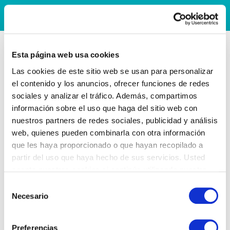
Esta página web usa cookies
Las cookies de este sitio web se usan para personalizar
el contenido y los anuncios, ofrecer funciones de redes
sociales y analizar el tráfico. Además, compartimos
información sobre el uso que haga del sitio web con
nuestros partners de redes sociales, publicidad y análisis
web, quienes pueden combinarla con otra información
que les haya proporcionado o que hayan recopilado a
partir del uso que haya hecho de sus servicios. Usted
acepta nuestras cookies si continúa utilizando nuestro
sitio web.
Selección
Necesario
de
consentimiento
Preferencias