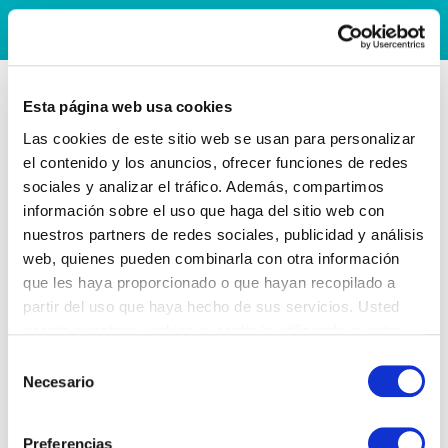
Esta página web usa cookies
Las cookies de este sitio web se usan para personalizar
el contenido y los anuncios, ofrecer funciones de redes
sociales y analizar el tráfico. Además, compartimos
información sobre el uso que haga del sitio web con
nuestros partners de redes sociales, publicidad y análisis
web, quienes pueden combinarla con otra información
que les haya proporcionado o que hayan recopilado a
partir del uso que haya hecho de sus servicios. Usted
acepta nuestras cookies si continúa utilizando nuestro
sitio web.
Selección
Necesario
de
consentimiento
Preferencias