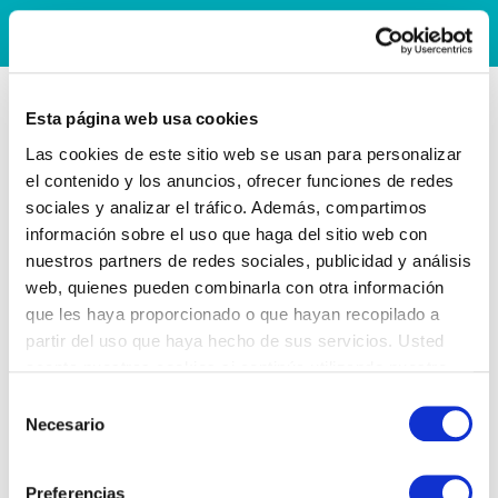
Esta página web usa cookies
Las cookies de este sitio web se usan para personalizar
el contenido y los anuncios, ofrecer funciones de redes
sociales y analizar el tráfico. Además, compartimos
información sobre el uso que haga del sitio web con
nuestros partners de redes sociales, publicidad y análisis
web, quienes pueden combinarla con otra información
que les haya proporcionado o que hayan recopilado a
partir del uso que haya hecho de sus servicios. Usted
acepta nuestras cookies si continúa utilizando nuestro
sitio web.
Selección
Necesario
de
consentimiento
Preferencias