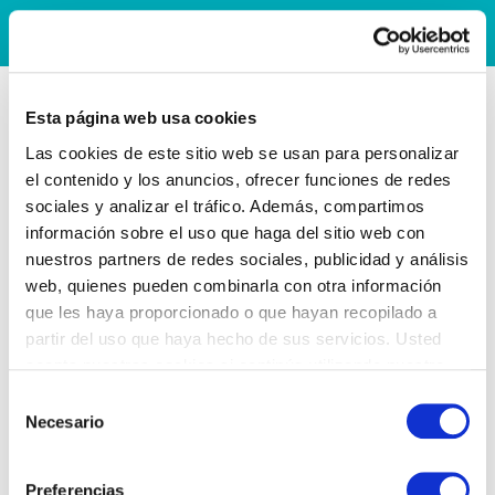
Esta página web usa cookies
Las cookies de este sitio web se usan para personalizar
el contenido y los anuncios, ofrecer funciones de redes
sociales y analizar el tráfico. Además, compartimos
información sobre el uso que haga del sitio web con
nuestros partners de redes sociales, publicidad y análisis
web, quienes pueden combinarla con otra información
que les haya proporcionado o que hayan recopilado a
partir del uso que haya hecho de sus servicios. Usted
acepta nuestras cookies si continúa utilizando nuestro
sitio web.
Selección
Necesario
de
consentimiento
Preferencias