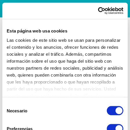
Esta página web usa cookies
Las cookies de este sitio web se usan para personalizar
el contenido y los anuncios, ofrecer funciones de redes
sociales y analizar el tráfico. Además, compartimos
información sobre el uso que haga del sitio web con
nuestros partners de redes sociales, publicidad y análisis
web, quienes pueden combinarla con otra información
que les haya proporcionado o que hayan recopilado a
partir del uso que haya hecho de sus servicios. Usted
acepta nuestras cookies si continúa utilizando nuestro
sitio web.
Selección
Necesario
de
consentimiento
Preferencias