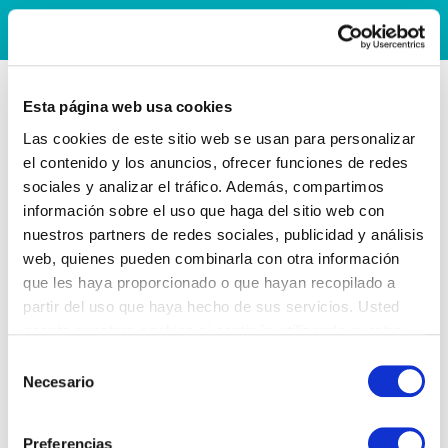
Esta página web usa cookies
Las cookies de este sitio web se usan para personalizar
el contenido y los anuncios, ofrecer funciones de redes
sociales y analizar el tráfico. Además, compartimos
información sobre el uso que haga del sitio web con
nuestros partners de redes sociales, publicidad y análisis
web, quienes pueden combinarla con otra información
que les haya proporcionado o que hayan recopilado a
partir del uso que haya hecho de sus servicios. Usted
acepta nuestras cookies si continúa utilizando nuestro
sitio web.
Selección
Necesario
de
consentimiento
Preferencias