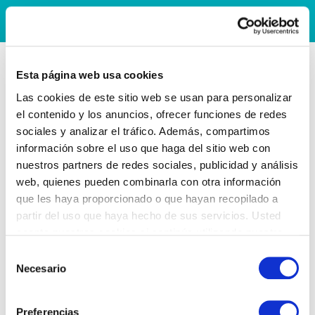
Esta página web usa cookies
Las cookies de este sitio web se usan para personalizar
el contenido y los anuncios, ofrecer funciones de redes
sociales y analizar el tráfico. Además, compartimos
información sobre el uso que haga del sitio web con
nuestros partners de redes sociales, publicidad y análisis
web, quienes pueden combinarla con otra información
que les haya proporcionado o que hayan recopilado a
partir del uso que haya hecho de sus servicios. Usted
acepta nuestras cookies si continúa utilizando nuestro
sitio web.
Selección
Necesario
de
consentimiento
Preferencias