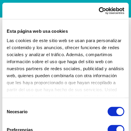
Esta página web usa cookies
Las cookies de este sitio web se usan para personalizar
el contenido y los anuncios, ofrecer funciones de redes
sociales y analizar el tráfico. Además, compartimos
información sobre el uso que haga del sitio web con
nuestros partners de redes sociales, publicidad y análisis
web, quienes pueden combinarla con otra información
que les haya proporcionado o que hayan recopilado a
partir del uso que haya hecho de sus servicios. Usted
acepta nuestras cookies si continúa utilizando nuestro
sitio web.
Selección
Necesario
de
consentimiento
Preferencias