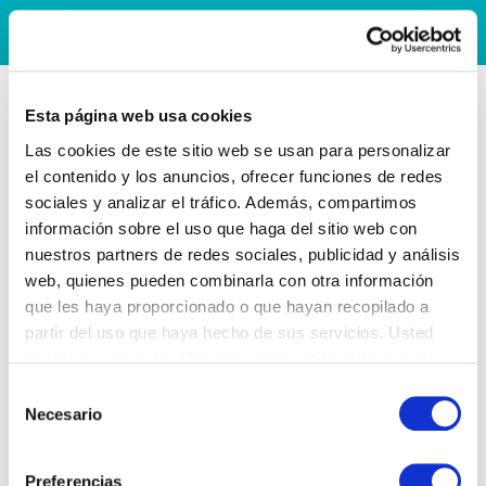
Esta página web usa cookies
Las cookies de este sitio web se usan para personalizar
el contenido y los anuncios, ofrecer funciones de redes
sociales y analizar el tráfico. Además, compartimos
información sobre el uso que haga del sitio web con
nuestros partners de redes sociales, publicidad y análisis
web, quienes pueden combinarla con otra información
que les haya proporcionado o que hayan recopilado a
partir del uso que haya hecho de sus servicios. Usted
acepta nuestras cookies si continúa utilizando nuestro
sitio web.
Selección
Necesario
de
consentimiento
Preferencias