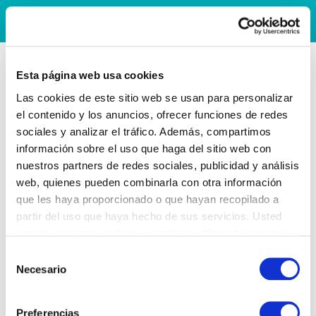
Esta página web usa cookies
Las cookies de este sitio web se usan para personalizar
el contenido y los anuncios, ofrecer funciones de redes
sociales y analizar el tráfico. Además, compartimos
información sobre el uso que haga del sitio web con
nuestros partners de redes sociales, publicidad y análisis
web, quienes pueden combinarla con otra información
que les haya proporcionado o que hayan recopilado a
partir del uso que haya hecho de sus servicios. Usted
acepta nuestras cookies si continúa utilizando nuestro
sitio web.
Selección
Necesario
de
consentimiento
Preferencias