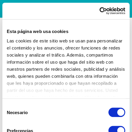
Esta página web usa cookies
Las cookies de este sitio web se usan para personalizar
el contenido y los anuncios, ofrecer funciones de redes
sociales y analizar el tráfico. Además, compartimos
información sobre el uso que haga del sitio web con
nuestros partners de redes sociales, publicidad y análisis
web, quienes pueden combinarla con otra información
que les haya proporcionado o que hayan recopilado a
partir del uso que haya hecho de sus servicios. Usted
acepta nuestras cookies si continúa utilizando nuestro
sitio web.
Selección
Necesario
de
consentimiento
Preferencias