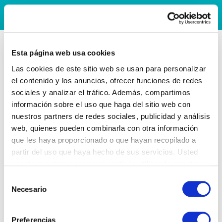
Esta página web usa cookies
Las cookies de este sitio web se usan para personalizar
el contenido y los anuncios, ofrecer funciones de redes
sociales y analizar el tráfico. Además, compartimos
información sobre el uso que haga del sitio web con
nuestros partners de redes sociales, publicidad y análisis
web, quienes pueden combinarla con otra información
que les haya proporcionado o que hayan recopilado a
partir del uso que haya hecho de sus servicios. Usted
acepta nuestras cookies si continúa utilizando nuestro
sitio web.
Selección
Necesario
de
consentimiento
Preferencias