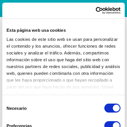
Esta página web usa cookies
Las cookies de este sitio web se usan para personalizar
el contenido y los anuncios, ofrecer funciones de redes
sociales y analizar el tráfico. Además, compartimos
información sobre el uso que haga del sitio web con
nuestros partners de redes sociales, publicidad y análisis
web, quienes pueden combinarla con otra información
que les haya proporcionado o que hayan recopilado a
partir del uso que haya hecho de sus servicios. Usted
acepta nuestras cookies si continúa utilizando nuestro
sitio web.
Selección
Necesario
de
consentimiento
Preferencias