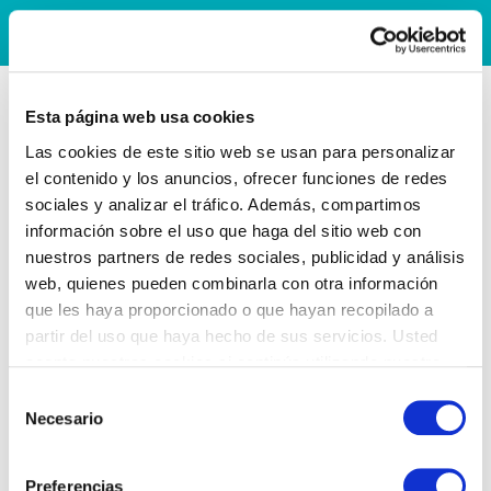
Esta página web usa cookies
Las cookies de este sitio web se usan para personalizar
el contenido y los anuncios, ofrecer funciones de redes
sociales y analizar el tráfico. Además, compartimos
información sobre el uso que haga del sitio web con
nuestros partners de redes sociales, publicidad y análisis
web, quienes pueden combinarla con otra información
que les haya proporcionado o que hayan recopilado a
partir del uso que haya hecho de sus servicios. Usted
acepta nuestras cookies si continúa utilizando nuestro
sitio web.
Selección
Necesario
de
consentimiento
Preferencias