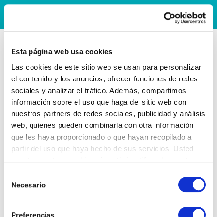
Esta página web usa cookies
Las cookies de este sitio web se usan para personalizar
el contenido y los anuncios, ofrecer funciones de redes
sociales y analizar el tráfico. Además, compartimos
información sobre el uso que haga del sitio web con
nuestros partners de redes sociales, publicidad y análisis
web, quienes pueden combinarla con otra información
que les haya proporcionado o que hayan recopilado a
partir del uso que haya hecho de sus servicios. Usted
acepta nuestras cookies si continúa utilizando nuestro
sitio web.
Selección
Necesario
de
consentimiento
Preferencias