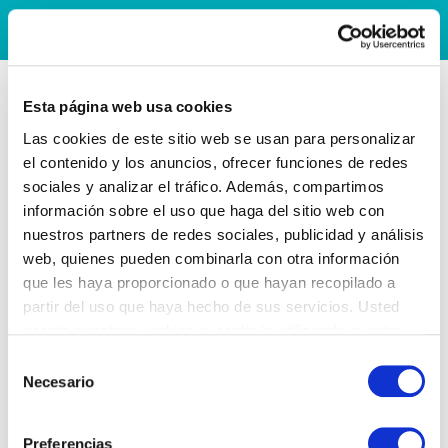
Esta página web usa cookies
Las cookies de este sitio web se usan para personalizar
el contenido y los anuncios, ofrecer funciones de redes
sociales y analizar el tráfico. Además, compartimos
información sobre el uso que haga del sitio web con
nuestros partners de redes sociales, publicidad y análisis
web, quienes pueden combinarla con otra información
que les haya proporcionado o que hayan recopilado a
partir del uso que haya hecho de sus servicios. Usted
acepta nuestras cookies si continúa utilizando nuestro
sitio web.
Selección
Necesario
de
consentimiento
Preferencias