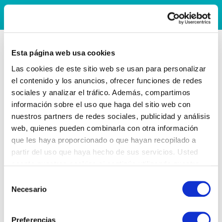
Esta página web usa cookies
Las cookies de este sitio web se usan para personalizar
el contenido y los anuncios, ofrecer funciones de redes
sociales y analizar el tráfico. Además, compartimos
información sobre el uso que haga del sitio web con
nuestros partners de redes sociales, publicidad y análisis
web, quienes pueden combinarla con otra información
que les haya proporcionado o que hayan recopilado a
partir del uso que haya hecho de sus servicios. Usted
acepta nuestras cookies si continúa utilizando nuestro
sitio web.
Selección
Necesario
de
consentimiento
Preferencias