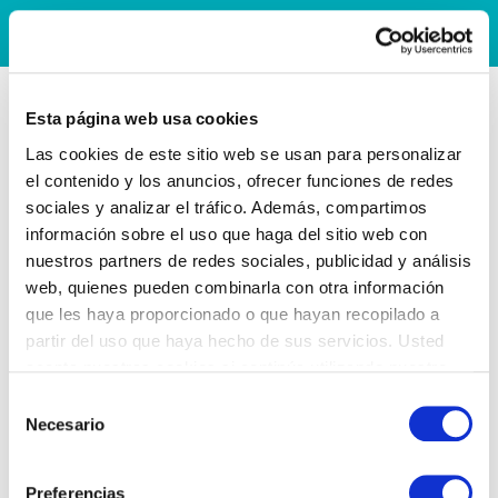
Esta página web usa cookies
Las cookies de este sitio web se usan para personalizar
el contenido y los anuncios, ofrecer funciones de redes
sociales y analizar el tráfico. Además, compartimos
información sobre el uso que haga del sitio web con
nuestros partners de redes sociales, publicidad y análisis
web, quienes pueden combinarla con otra información
que les haya proporcionado o que hayan recopilado a
partir del uso que haya hecho de sus servicios. Usted
acepta nuestras cookies si continúa utilizando nuestro
sitio web.
Selección
Necesario
de
consentimiento
Preferencias