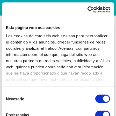
Esta página web usa cookies
Las cookies de este sitio web se usan para personalizar
el contenido y los anuncios, ofrecer funciones de redes
sociales y analizar el tráfico. Además, compartimos
información sobre el uso que haga del sitio web con
nuestros partners de redes sociales, publicidad y análisis
web, quienes pueden combinarla con otra información
que les haya proporcionado o que hayan recopilado a
partir del uso que haya hecho de sus servicios. Usted
acepta nuestras cookies si continúa utilizando nuestro
sitio web.
Selección
Necesario
de
consentimiento
Preferencias