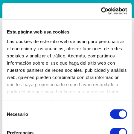
Esta página web usa cookies
Las cookies de este sitio web se usan para personalizar
el contenido y los anuncios, ofrecer funciones de redes
sociales y analizar el tráfico. Además, compartimos
información sobre el uso que haga del sitio web con
nuestros partners de redes sociales, publicidad y análisis
web, quienes pueden combinarla con otra información
que les haya proporcionado o que hayan recopilado a
partir del uso que haya hecho de sus servicios. Usted
acepta nuestras cookies si continúa utilizando nuestro
sitio web.
Selección
Necesario
de
consentimiento
Preferencias