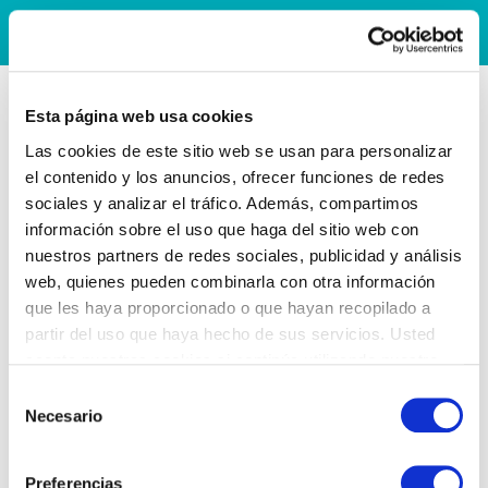
Esta página web usa cookies
Las cookies de este sitio web se usan para personalizar
el contenido y los anuncios, ofrecer funciones de redes
sociales y analizar el tráfico. Además, compartimos
información sobre el uso que haga del sitio web con
nuestros partners de redes sociales, publicidad y análisis
web, quienes pueden combinarla con otra información
que les haya proporcionado o que hayan recopilado a
partir del uso que haya hecho de sus servicios. Usted
acepta nuestras cookies si continúa utilizando nuestro
sitio web.
Selección
Necesario
de
consentimiento
Preferencias