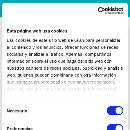
Esta página web usa cookies
Las cookies de este sitio web se usan para personalizar
el contenido y los anuncios, ofrecer funciones de redes
sociales y analizar el tráfico. Además, compartimos
información sobre el uso que haga del sitio web con
nuestros partners de redes sociales, publicidad y análisis
web, quienes pueden combinarla con otra información
que les haya proporcionado o que hayan recopilado a
partir del uso que haya hecho de sus servicios. Usted
acepta nuestras cookies si continúa utilizando nuestro
sitio web.
Selección
Necesario
de
consentimiento
Preferencias