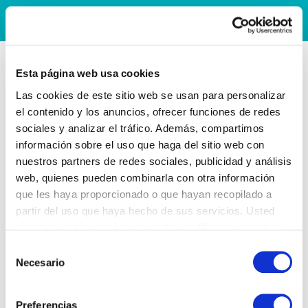
Esta página web usa cookies
Las cookies de este sitio web se usan para personalizar
el contenido y los anuncios, ofrecer funciones de redes
sociales y analizar el tráfico. Además, compartimos
información sobre el uso que haga del sitio web con
nuestros partners de redes sociales, publicidad y análisis
web, quienes pueden combinarla con otra información
que les haya proporcionado o que hayan recopilado a
partir del uso que haya hecho de sus servicios. Usted
acepta nuestras cookies si continúa utilizando nuestro
sitio web.
Selección
Necesario
de
consentimiento
Preferencias