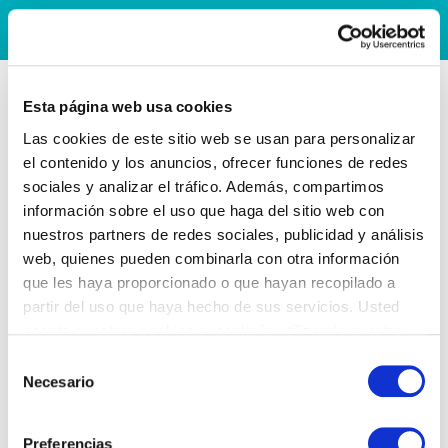
Esta página web usa cookies
Las cookies de este sitio web se usan para personalizar
el contenido y los anuncios, ofrecer funciones de redes
sociales y analizar el tráfico. Además, compartimos
información sobre el uso que haga del sitio web con
nuestros partners de redes sociales, publicidad y análisis
web, quienes pueden combinarla con otra información
que les haya proporcionado o que hayan recopilado a
partir del uso que haya hecho de sus servicios. Usted
acepta nuestras cookies si continúa utilizando nuestro
sitio web.
Selección
Necesario
de
consentimiento
Preferencias