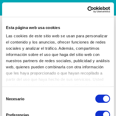
Esta página web usa cookies
Las cookies de este sitio web se usan para personalizar
el contenido y los anuncios, ofrecer funciones de redes
sociales y analizar el tráfico. Además, compartimos
información sobre el uso que haga del sitio web con
nuestros partners de redes sociales, publicidad y análisis
web, quienes pueden combinarla con otra información
que les haya proporcionado o que hayan recopilado a
partir del uso que haya hecho de sus servicios. Usted
acepta nuestras cookies si continúa utilizando nuestro
sitio web.
Selección
Necesario
de
consentimiento
Preferencias