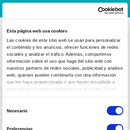
Esta página web usa cookies
Las cookies de este sitio web se usan para personalizar
el contenido y los anuncios, ofrecer funciones de redes
sociales y analizar el tráfico. Además, compartimos
información sobre el uso que haga del sitio web con
nuestros partners de redes sociales, publicidad y análisis
web, quienes pueden combinarla con otra información
que les haya proporcionado o que hayan recopilado a
partir del uso que haya hecho de sus servicios. Usted
acepta nuestras cookies si continúa utilizando nuestro
sitio web.
Selección
Necesario
de
consentimiento
Preferencias