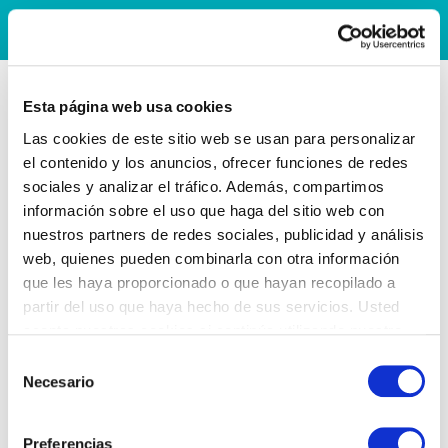
Esta página web usa cookies
Las cookies de este sitio web se usan para personalizar
el contenido y los anuncios, ofrecer funciones de redes
sociales y analizar el tráfico. Además, compartimos
información sobre el uso que haga del sitio web con
nuestros partners de redes sociales, publicidad y análisis
web, quienes pueden combinarla con otra información
que les haya proporcionado o que hayan recopilado a
partir del uso que haya hecho de sus servicios. Usted
acepta nuestras cookies si continúa utilizando nuestro
sitio web.
Selección
Necesario
de
consentimiento
Preferencias