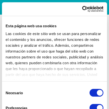
Esta página web usa cookies
Las cookies de este sitio web se usan para personalizar
el contenido y los anuncios, ofrecer funciones de redes
sociales y analizar el tráfico. Además, compartimos
información sobre el uso que haga del sitio web con
nuestros partners de redes sociales, publicidad y análisis
web, quienes pueden combinarla con otra información
que les haya proporcionado o que hayan recopilado a
partir del uso que haya hecho de sus servicios. Usted
acepta nuestras cookies si continúa utilizando nuestro
sitio web.
Selección
Necesario
de
consentimiento
Preferencias