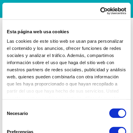
Esta página web usa cookies
Las cookies de este sitio web se usan para personalizar
el contenido y los anuncios, ofrecer funciones de redes
sociales y analizar el tráfico. Además, compartimos
información sobre el uso que haga del sitio web con
nuestros partners de redes sociales, publicidad y análisis
web, quienes pueden combinarla con otra información
que les haya proporcionado o que hayan recopilado a
partir del uso que haya hecho de sus servicios. Usted
acepta nuestras cookies si continúa utilizando nuestro
sitio web.
Selección
Necesario
de
consentimiento
Preferencias