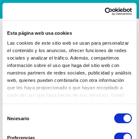
Esta página web usa cookies
Las cookies de este sitio web se usan para personalizar
el contenido y los anuncios, ofrecer funciones de redes
sociales y analizar el tráfico. Además, compartimos
información sobre el uso que haga del sitio web con
nuestros partners de redes sociales, publicidad y análisis
web, quienes pueden combinarla con otra información
que les haya proporcionado o que hayan recopilado a
partir del uso que haya hecho de sus servicios. Usted
acepta nuestras cookies si continúa utilizando nuestro
sitio web.
Selección
Necesario
de
consentimiento
Preferencias