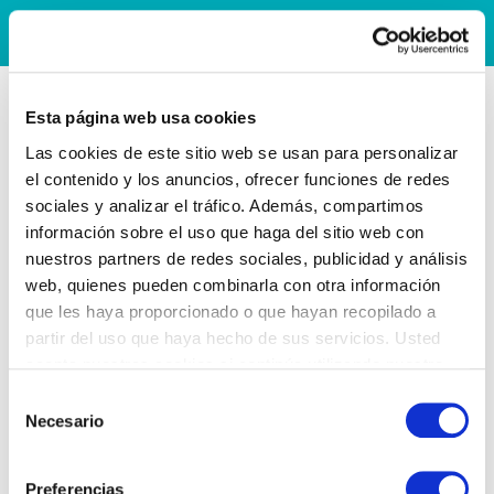
Esta página web usa cookies
Las cookies de este sitio web se usan para personalizar
el contenido y los anuncios, ofrecer funciones de redes
sociales y analizar el tráfico. Además, compartimos
información sobre el uso que haga del sitio web con
nuestros partners de redes sociales, publicidad y análisis
web, quienes pueden combinarla con otra información
que les haya proporcionado o que hayan recopilado a
partir del uso que haya hecho de sus servicios. Usted
acepta nuestras cookies si continúa utilizando nuestro
sitio web.
Selección
Necesario
de
consentimiento
Preferencias