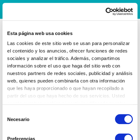
Esta página web usa cookies
Las cookies de este sitio web se usan para personalizar
el contenido y los anuncios, ofrecer funciones de redes
sociales y analizar el tráfico. Además, compartimos
información sobre el uso que haga del sitio web con
nuestros partners de redes sociales, publicidad y análisis
web, quienes pueden combinarla con otra información
que les haya proporcionado o que hayan recopilado a
partir del uso que haya hecho de sus servicios. Usted
acepta nuestras cookies si continúa utilizando nuestro
sitio web.
Selección
Necesario
de
consentimiento
Preferencias