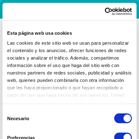
Esta página web usa cookies
Las cookies de este sitio web se usan para personalizar
el contenido y los anuncios, ofrecer funciones de redes
sociales y analizar el tráfico. Además, compartimos
información sobre el uso que haga del sitio web con
nuestros partners de redes sociales, publicidad y análisis
web, quienes pueden combinarla con otra información
que les haya proporcionado o que hayan recopilado a
partir del uso que haya hecho de sus servicios. Usted
acepta nuestras cookies si continúa utilizando nuestro
sitio web.
Selección
Necesario
de
consentimiento
Preferencias