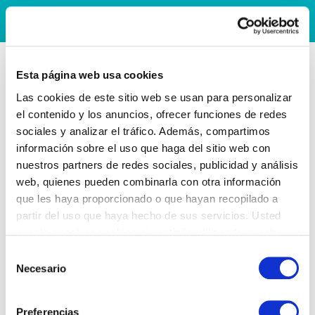
Esta página web usa cookies
Las cookies de este sitio web se usan para personalizar
el contenido y los anuncios, ofrecer funciones de redes
sociales y analizar el tráfico. Además, compartimos
información sobre el uso que haga del sitio web con
nuestros partners de redes sociales, publicidad y análisis
web, quienes pueden combinarla con otra información
que les haya proporcionado o que hayan recopilado a
partir del uso que haya hecho de sus servicios. Usted
acepta nuestras cookies si continúa utilizando nuestro
sitio web.
Selección
Necesario
de
consentimiento
Preferencias