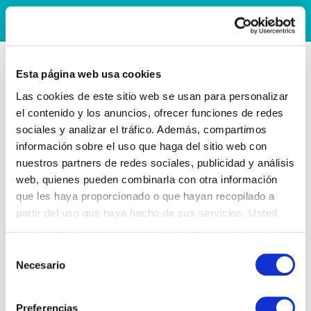
Esta página web usa cookies
Las cookies de este sitio web se usan para personalizar
el contenido y los anuncios, ofrecer funciones de redes
sociales y analizar el tráfico. Además, compartimos
información sobre el uso que haga del sitio web con
nuestros partners de redes sociales, publicidad y análisis
web, quienes pueden combinarla con otra información
que les haya proporcionado o que hayan recopilado a
partir del uso que haya hecho de sus servicios. Usted
acepta nuestras cookies si continúa utilizando nuestro
sitio web.
Selección
Necesario
de
consentimiento
Preferencias