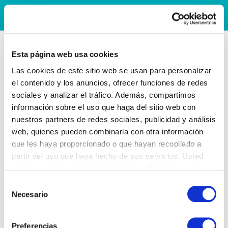
Esta página web usa cookies
Las cookies de este sitio web se usan para personalizar
el contenido y los anuncios, ofrecer funciones de redes
sociales y analizar el tráfico. Además, compartimos
información sobre el uso que haga del sitio web con
nuestros partners de redes sociales, publicidad y análisis
web, quienes pueden combinarla con otra información
que les haya proporcionado o que hayan recopilado a
partir del uso que haya hecho de sus servicios. Usted
acepta nuestras cookies si continúa utilizando nuestro
sitio web.
Selección
Necesario
de
consentimiento
Preferencias