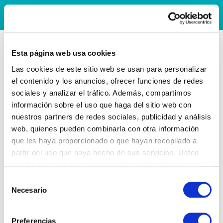
Esta página web usa cookies
Las cookies de este sitio web se usan para personalizar
el contenido y los anuncios, ofrecer funciones de redes
sociales y analizar el tráfico. Además, compartimos
información sobre el uso que haga del sitio web con
nuestros partners de redes sociales, publicidad y análisis
web, quienes pueden combinarla con otra información
que les haya proporcionado o que hayan recopilado a
partir del uso que haya hecho de sus servicios. Usted
acepta nuestras cookies si continúa utilizando nuestro
sitio web.
Selección
Necesario
de
consentimiento
Preferencias