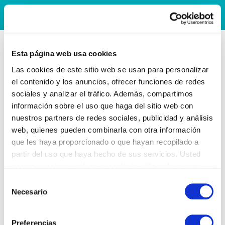
Esta página web usa cookies
Las cookies de este sitio web se usan para personalizar
el contenido y los anuncios, ofrecer funciones de redes
sociales y analizar el tráfico. Además, compartimos
información sobre el uso que haga del sitio web con
nuestros partners de redes sociales, publicidad y análisis
web, quienes pueden combinarla con otra información
que les haya proporcionado o que hayan recopilado a
partir del uso que haya hecho de sus servicios. Usted
acepta nuestras cookies si continúa utilizando nuestro
sitio web.
Selección
Necesario
de
consentimiento
Preferencias