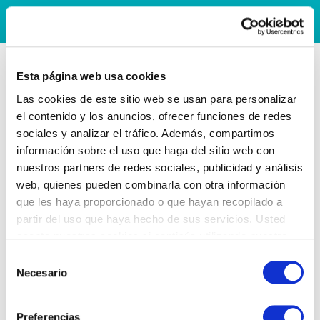
Esta página web usa cookies
Las cookies de este sitio web se usan para personalizar
el contenido y los anuncios, ofrecer funciones de redes
sociales y analizar el tráfico. Además, compartimos
información sobre el uso que haga del sitio web con
nuestros partners de redes sociales, publicidad y análisis
web, quienes pueden combinarla con otra información
que les haya proporcionado o que hayan recopilado a
partir del uso que haya hecho de sus servicios. Usted
acepta nuestras cookies si continúa utilizando nuestro
sitio web.
Selección
Necesario
de
consentimiento
Preferencias