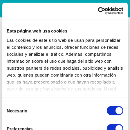
Esta página web usa cookies
Las cookies de este sitio web se usan para personalizar
el contenido y los anuncios, ofrecer funciones de redes
sociales y analizar el tráfico. Además, compartimos
información sobre el uso que haga del sitio web con
nuestros partners de redes sociales, publicidad y análisis
web, quienes pueden combinarla con otra información
que les haya proporcionado o que hayan recopilado a
partir del uso que haya hecho de sus servicios. Usted
acepta nuestras cookies si continúa utilizando nuestro
sitio web.
Selección
Necesario
de
consentimiento
Preferencias