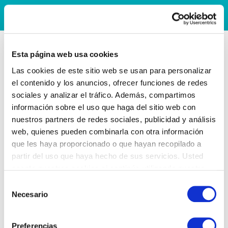
Esta página web usa cookies
Las cookies de este sitio web se usan para personalizar
el contenido y los anuncios, ofrecer funciones de redes
sociales y analizar el tráfico. Además, compartimos
información sobre el uso que haga del sitio web con
nuestros partners de redes sociales, publicidad y análisis
web, quienes pueden combinarla con otra información
que les haya proporcionado o que hayan recopilado a
partir del uso que haya hecho de sus servicios. Usted
acepta nuestras cookies si continúa utilizando nuestro
sitio web.
Selección
Necesario
de
consentimiento
Preferencias