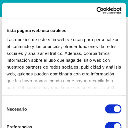
Esta página web usa cookies
Las cookies de este sitio web se usan para personalizar
el contenido y los anuncios, ofrecer funciones de redes
sociales y analizar el tráfico. Además, compartimos
información sobre el uso que haga del sitio web con
nuestros partners de redes sociales, publicidad y análisis
web, quienes pueden combinarla con otra información
que les haya proporcionado o que hayan recopilado a
partir del uso que haya hecho de sus servicios. Usted
acepta nuestras cookies si continúa utilizando nuestro
sitio web.
Selección
Necesario
de
consentimiento
Preferencias