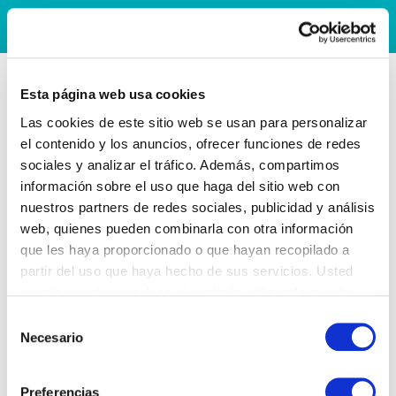
Esta página web usa cookies
Las cookies de este sitio web se usan para personalizar
el contenido y los anuncios, ofrecer funciones de redes
sociales y analizar el tráfico. Además, compartimos
información sobre el uso que haga del sitio web con
nuestros partners de redes sociales, publicidad y análisis
web, quienes pueden combinarla con otra información
que les haya proporcionado o que hayan recopilado a
partir del uso que haya hecho de sus servicios. Usted
acepta nuestras cookies si continúa utilizando nuestro
sitio web.
Selección
Necesario
de
consentimiento
Preferencias