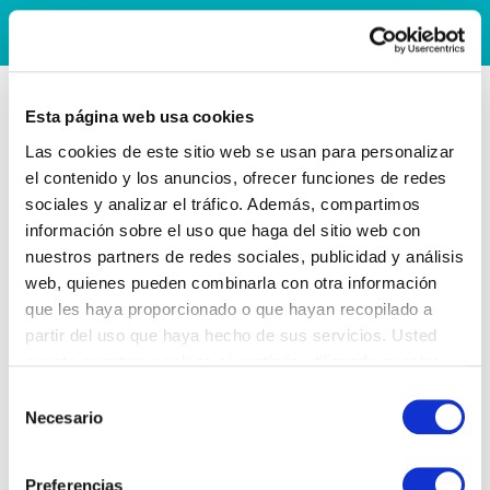
Esta página web usa cookies
Las cookies de este sitio web se usan para personalizar
el contenido y los anuncios, ofrecer funciones de redes
sociales y analizar el tráfico. Además, compartimos
información sobre el uso que haga del sitio web con
nuestros partners de redes sociales, publicidad y análisis
web, quienes pueden combinarla con otra información
que les haya proporcionado o que hayan recopilado a
partir del uso que haya hecho de sus servicios. Usted
acepta nuestras cookies si continúa utilizando nuestro
sitio web.
Selección
Necesario
de
consentimiento
Preferencias